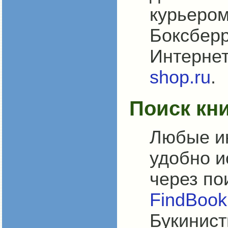
курьером
Боксберр
Интернет
shop.ru
.
Поиск кн
Любые и
удобно и
через по
FindBook
Букинист